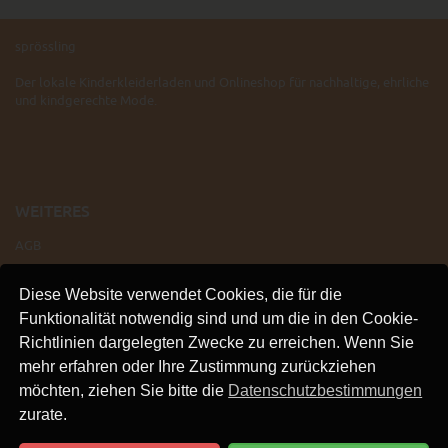
sprössling
Der lokale Kinderkleiderladen und Onlineshop für nachhaltige, ehrliche
und kindgerechte Mode.
WEITERES
AGB
IMPRESSUM
Diese Website verwendet Cookies, die für die
VERSAND
Funktionalität notwendig sind und um die in den Cookie-
KONTAKT
Richtlinien dargelegten Zwecke zu erreichen. Wenn Sie
LINKS
mehr erfahren oder Ihre Zustimmung zurückziehen
DATENSCHUTZ
möchten, ziehen Sie bitte die
Datenschutzbestimmungen
zurate.