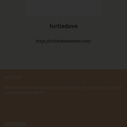
turtledove
https://turtledovelondon.com/
sprössling
Der lokale Kinderkleiderladen und Onlineshop für nachhaltige, ehrliche
und kindgerechte Mode.
WEITERES