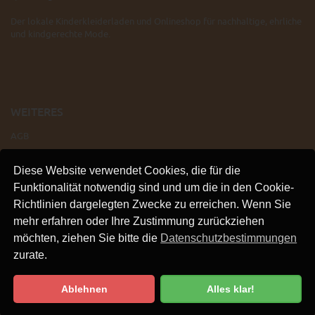
Der lokale Kinderkleiderladen und Onlineshop für nachhaltige, ehrliche
und kindgerechte Mode.
WEITERES
AGB
IMPRESSUM
Diese Website verwendet Cookies, die für die
VERSAND
Funktionalität notwendig sind und um die in den Cookie-
KONTAKT
Richtlinien dargelegten Zwecke zu erreichen. Wenn Sie
LINKS
mehr erfahren oder Ihre Zustimmung zurückziehen
DATENSCHUTZ
möchten, ziehen Sie bitte die
Datenschutzbestimmungen
zurate.
Ablehnen
Alles klar!
Datenschutzbestimmung