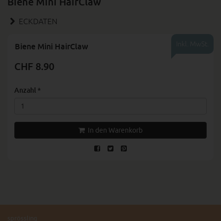
Biene Mini HairClaw
ECKDATEN
Inkl. MwSt.
Biene Mini HairClaw
CHF 8.90
Anzahl
*
In den Warenkorb
sprössling