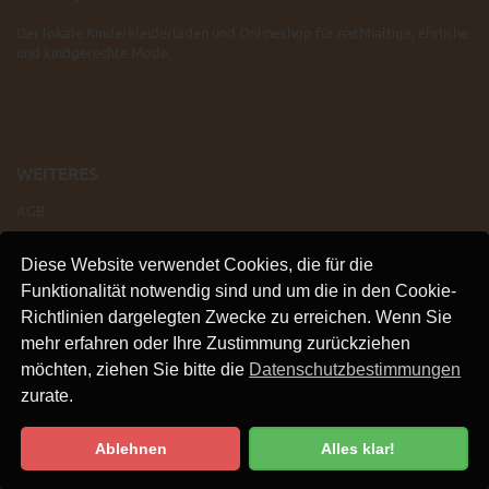
Der lokale Kinderkleiderladen und Onlineshop für nachhaltige, ehrliche
und kindgerechte Mode.
WEITERES
AGB
IMPRESSUM
Diese Website verwendet Cookies, die für die
VERSAND
Funktionalität notwendig sind und um die in den Cookie-
KONTAKT
Richtlinien dargelegten Zwecke zu erreichen. Wenn Sie
LINKS
mehr erfahren oder Ihre Zustimmung zurückziehen
DATENSCHUTZ
möchten, ziehen Sie bitte die
Datenschutzbestimmungen
zurate.
Ablehnen
Alles klar!
Datenschutzbestimmung