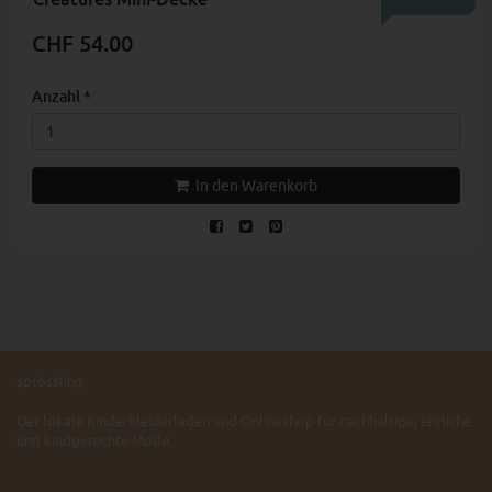
CHF 54.00
Anzahl
*
In den Warenkorb
sprössling
Der lokale Kinderkleiderladen und Onlineshop für nachhaltige, ehrliche
und kindgerechte Mode.