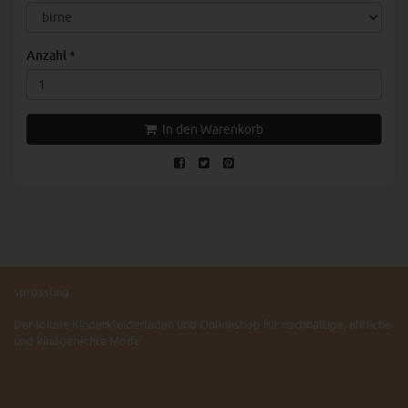
Anzahl
*
In den Warenkorb
sprössling
Der lokale Kinderkleiderladen und Onlineshop für nachhaltige, ehrliche
und kindgerechte Mode.