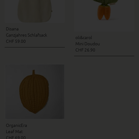
Disana
Ganzjahres Schlafsack
oli&carol
CHF 59.00
Mini Doudou
CHF 26.90
OrganicEra
Leaf Mat
CHF 69.00