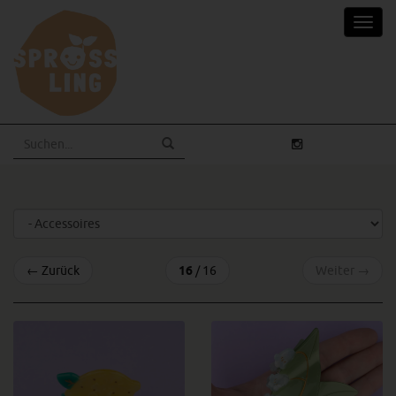
Skip
Toggl
to
navig
main
content
←
Zurück
16
/ 16
Weiter
→