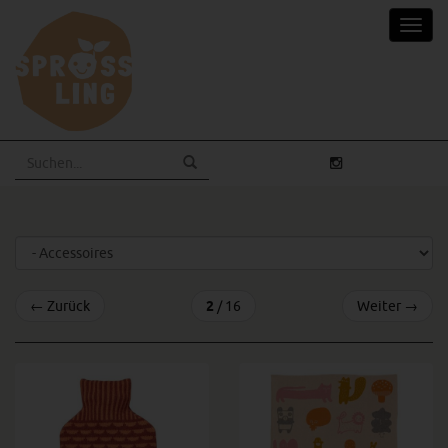
Skip
Toggl
to
navig
main
content
←
Zurück
2
/ 16
Weiter
→