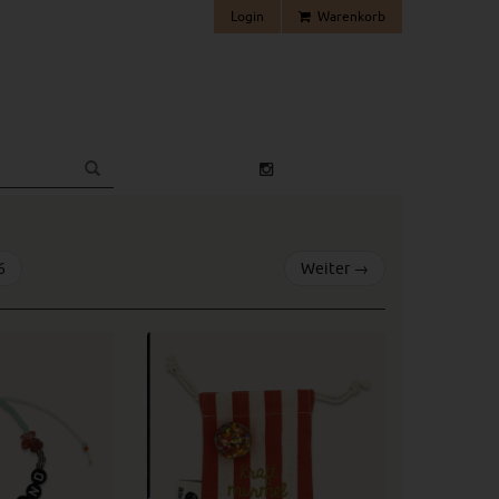
Login
Warenkorb
6
Weiter
→