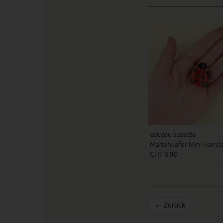
coucou suzette
Marienkäfer Mini Hairc
CHF 8.90
←
Zurück