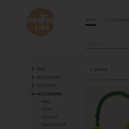
SHOP
SECONDHAN
Skip
to
main
content
SALE
←
Zurück
BEKLEIDUNG
OUTDOOR
ACCESSOIRES
Baby
Home
Schmuck
Haarschmuck