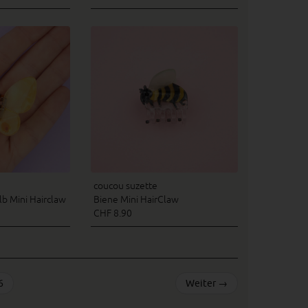
coucou suzette
lb Mini Hairclaw
Biene Mini HairClaw
CHF 8.90
6
Weiter
→