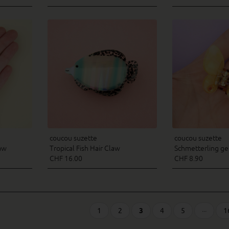
coucou suzette
coucou suzette
law
Tropical Fish Hair Claw
Schmetterling ge
CHF 16.00
CHF 8.90
1
2
3
4
5
···
1