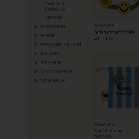
Taschen &
Rucksäcke
Lätzchen
AVA&YVES
SPIELWAREN
Perlenarmband Smile
FEIERN
CHF 14.90
ESSEN UND TRINKEN
SCHLAFEN
PAPETERIE
DO IT YOURSELF
GUTSCHEINE
AVA&YVES
Wunschmurmel
CHF 8.90