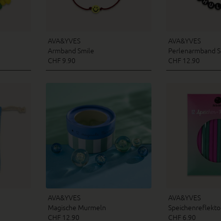
AVA&YVES
AVA&YVES
Armband Smile
Perlenarmband S
CHF 9.90
CHF 12.90
AVA&YVES
AVA&YVES
Magische Murmeln
Speichenreflekto
CHF 12.90
CHF 6.90