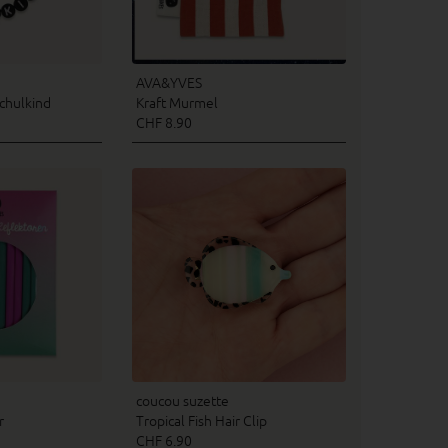
AVA&YVES
chulkind
Kraft Murmel
CHF 8.90
coucou suzette
r
Tropical Fish Hair Clip
CHF 6.90