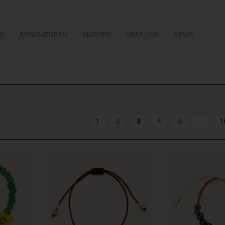
D
REPARATUREN
MARKEN
ÜBER UNS
NEWS
1
2
3
4
5
···
1