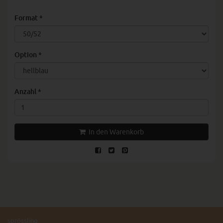
Format
*
Option
*
Anzahl
*
In den Warenkorb
sprössling