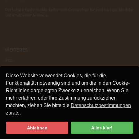
Der lokale Kinderkleiderladen und Onlineshop für nachhaltige, ehrliche
und kindgerechte Mode.
WEITERES
AGB
IMPRESSUM
Diese Website verwendet Cookies, die für die
VERSAND
Funktionalität notwendig sind und um die in den Cookie-
KONTAKT
Richtlinien dargelegten Zwecke zu erreichen. Wenn Sie
LINKS
mehr erfahren oder Ihre Zustimmung zurückziehen
DATENSCHUTZ
möchten, ziehen Sie bitte die
Datenschutzbestimmungen
zurate.
Ablehnen
Alles klar!
Datenschutzbestimmung