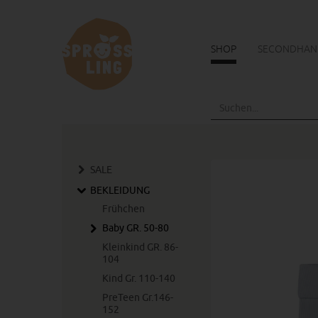
SHOP
SECONDHAN
Skip
to
main
content
SALE
BEKLEIDUNG
Frühchen
Baby GR. 50-80
Kleinkind GR. 86-
104
Kind Gr. 110-140
PreTeen Gr.146-
152