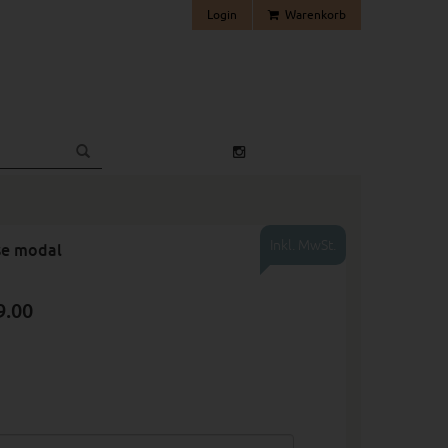
Login
Warenkorb
Inkl. MwSt.
se modal
9.00