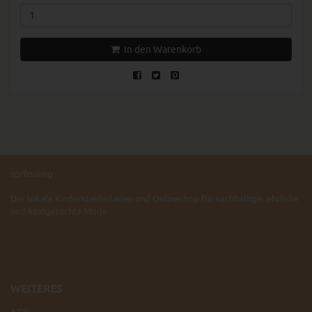
In den Warenkorb
sprössling
Der lokale Kinderkleiderladen und Onlineshop für nachhaltige, ehrliche
und kindgerechte Mode.
WEITERES
AGB