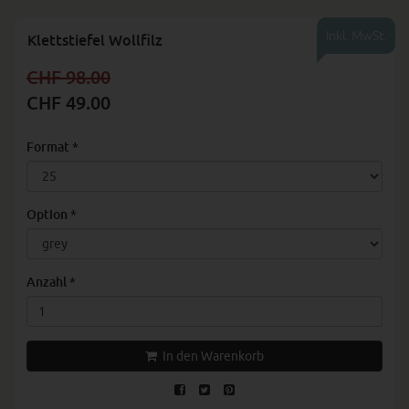
Inkl. MwSt.
Klettstiefel Wollfilz
CHF 98.00
CHF 49.00
Format
*
Option
*
Anzahl
*
In den Warenkorb