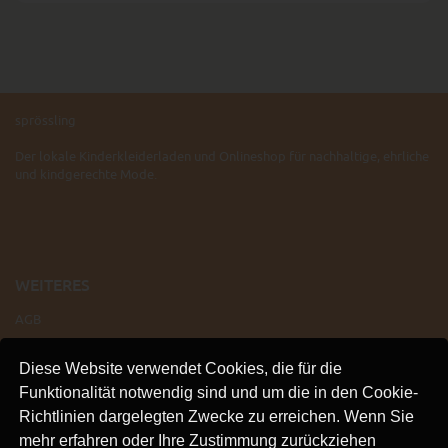
sprössling
Der lokale Kinderkleiderladen und Onlineshop für nachhaltige, ehrliche
und kindgerechte Mode.
WEITERES
AGB
IMPRESSUM
Diese Website verwendet Cookies, die für die
VERSAND
Funktionalität notwendig sind und um die in den Cookie-
KONTAKT
Richtlinien dargelegten Zwecke zu erreichen. Wenn Sie
LINKS
mehr erfahren oder Ihre Zustimmung zurückziehen