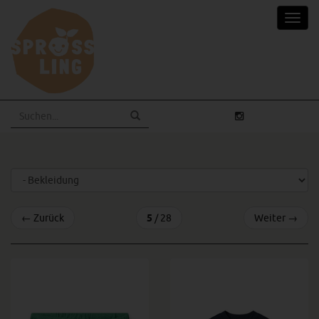
Skip
Toggl
to
navig
main
content
←
Zurück
5
/ 28
Weiter
→