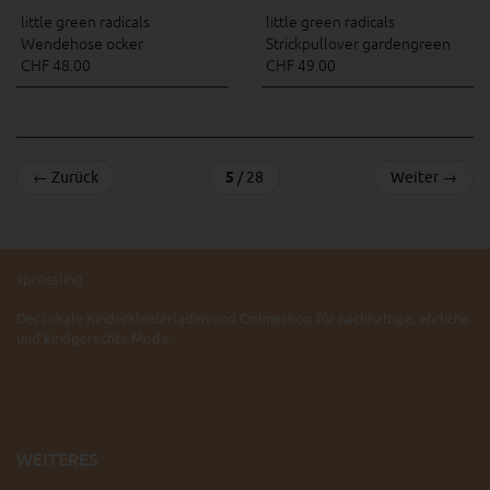
little green radicals
little green radicals
Wendehose ocker
Strickpullover gardengreen
CHF 48.00
CHF 49.00
←
Zurück
5
/ 28
Weiter
→
sprössling
Der lokale Kinderkleiderladen und Onlineshop für nachhaltige, ehrliche
und kindgerechte Mode.
WEITERES