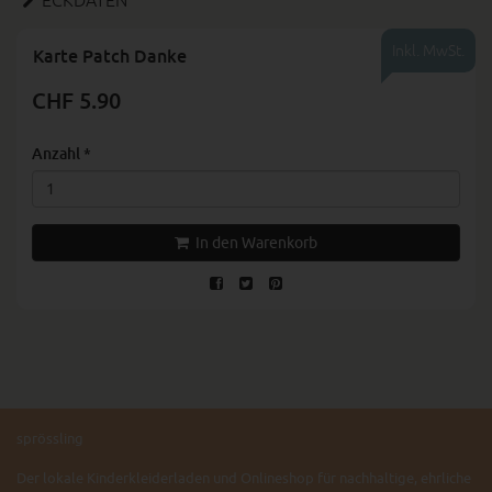
ECKDATEN
Inkl. MwSt.
Karte Patch Danke
CHF 5.90
Anzahl
*
In den Warenkorb
sprössling
Der lokale Kinderkleiderladen und Onlineshop für nachhaltige, ehrliche