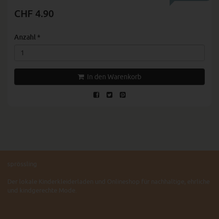
CHF 4.90
Anzahl
*
In den Warenkorb
sprössling
Der lokale Kinderkleiderladen und Onlineshop für nachhaltige, ehrliche
und kindgerechte Mode.