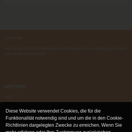
sprössling
Der lokale Kinderkleiderladen und Onlineshop für nachhaltige, ehrliche
und kindgerechte Mode.
WEITERES
AGB
IMPRESSUM
Diese Website verwendet Cookies, die für die
VERSAND
Funktionalität notwendig sind und um die in den Cookie-
KONTAKT
Richtlinien dargelegten Zwecke zu erreichen. Wenn Sie
LINKS