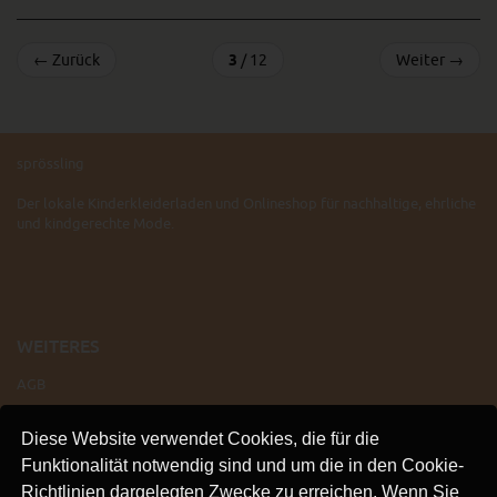
←
Zurück
3
/ 12
Weiter
→
sprössling
Der lokale Kinderkleiderladen und Onlineshop für nachhaltige, ehrliche
und kindgerechte Mode.
WEITERES
AGB
IMPRESSUM
Diese Website verwendet Cookies, die für die
VERSAND
Funktionalität notwendig sind und um die in den Cookie-
KONTAKT
Richtlinien dargelegten Zwecke zu erreichen. Wenn Sie