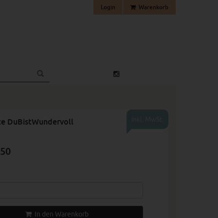
Login
Warenkorb
Inkl. MwSt.
te DuBistWundervoll
.50
In den Warenkorb