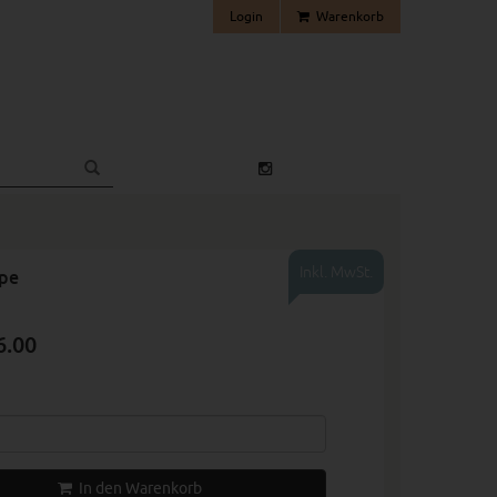
Login
Warenkorb
Inkl. MwSt.
upe
6.00
In den Warenkorb