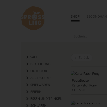
SHOP
SECONDHAN
Skip
to
main
content
SALE
←
Zurück
BEKLEIDUNG
OUTDOOR
ACCESSOIRES
PetraBoase
SPIELWAREN
Karte Patch Pony
CHF 5.90
FEIERN
ESSEN UND TRINKEN
SCHLAFEN