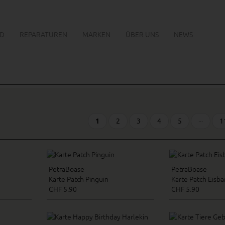
D
REPARATUREN
MARKEN
ÜBER UNS
NEWS
1
2
3
4
5
···
1
PetraBoase
PetraBoase
Karte Patch Pinguin
Karte Patch Eisbä
CHF 5.90
CHF 5.90