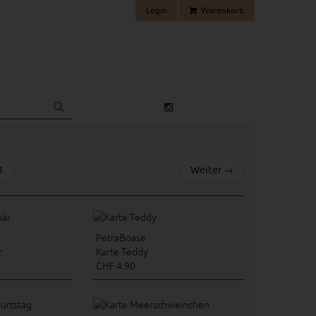
Login
Warenkorb
1
Weiter
→
PetraBoase
r
Karte Teddy
CHF 4.90