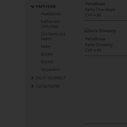
PetraBoase
PAPETERIE
Karte Triceratops
Postkarten
CHF 4.90
Karten mit
Umschlag
Zeichnen und
Malen
PetraBoase
Karte Dinoparty
Farbe
CHF 4.90
Sticker
Bücher
Verpacken
DO IT YOURSELF
GUTSCHEINE