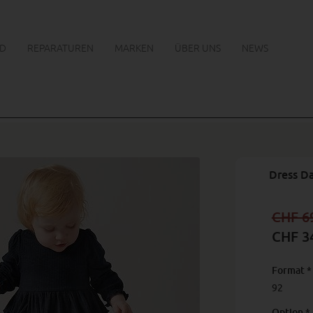
D
REPARATUREN
MARKEN
ÜBER UNS
NEWS
Dress Da
CHF 6
CHF 3
Format
*
92
Option
*