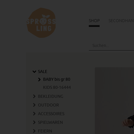
SHOP
SECONDHAN
Skip
to
main
content
SALE
BABY bis gr 80
KIDS 80-16444
BEKLEIDUNG
OUTDOOR
ACCESSOIRES
SPIELWAREN
FEIERN