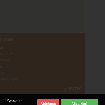
EITERES
GB
MPRESSUM
ERSAND
ONTAKT
NKS
ATENSCHUTZ
egten Zwecke zu
Ablehnen
Alles klar!