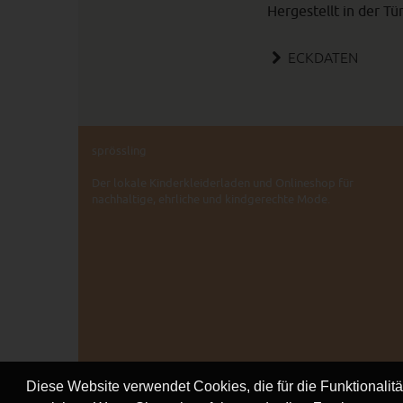
Hergestellt in der Tü
ECKDATEN
sprössling
Der lokale Kinderkleiderladen und Onlineshop für
nachhaltige, ehrliche und kindgerechte Mode.
Diese Website verwendet Cookies, die für die Funktionalit