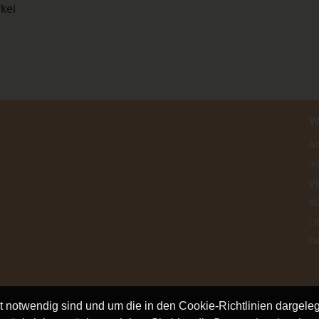
rkei
W
A
I
V
K
LI
D
ät notwendig sind und um die in den Cookie-Richtlinien dargel