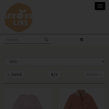
Skip
Toggl
to
navig
main
content
←
Zurück
2
/ 2
Weiter
→