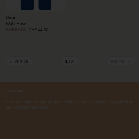
Disana
Walk Hose
CHF 89.00
CHF 44.50
←
Zurück
2
/ 2
Weiter
→
sprössling
Der lokale Kinderkleiderladen und Onlineshop für nachhaltige, ehrliche
und kindgerechte Mode.