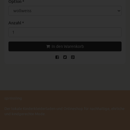
Option
*
Anzahl
*
In den Warenkorb
sprössling
Der lokale Kinderkleiderladen und Onlineshop für nachhaltige, ehrliche
und kindgerechte Mode.