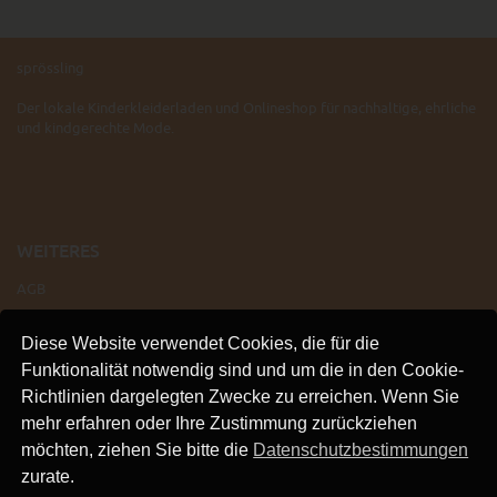
sprössling
Der lokale Kinderkleiderladen und Onlineshop für nachhaltige, ehrliche
und kindgerechte Mode.
WEITERES
AGB
IMPRESSUM
Diese Website verwendet Cookies, die für die
VERSAND
Funktionalität notwendig sind und um die in den Cookie-
KONTAKT
Richtlinien dargelegten Zwecke zu erreichen. Wenn Sie
LINKS
mehr erfahren oder Ihre Zustimmung zurückziehen
DATENSCHUTZ
möchten, ziehen Sie bitte die
Datenschutzbestimmungen
zurate.