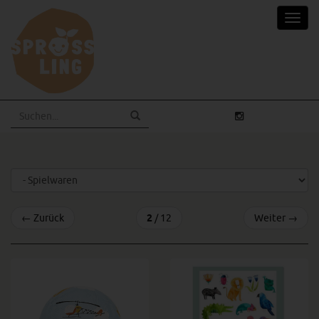
Skip
Toggl
to
navig
main
content
←
Zurück
2
/ 12
Weiter
→