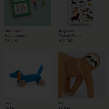
cottontwist
jungwiealt
Sorgenpüppchen
Tattoos Pferde
CHF 5.90
CHF 7.90
bajo
bajo
Dackel
Faultier