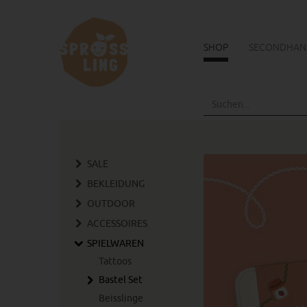
SHOP
SECONDHAN
Skip
to
main
content
SALE
BEKLEIDUNG
OUTDOOR
ACCESSOIRES
SPIELWAREN
Tattoos
Bastel Set
Beisslinge