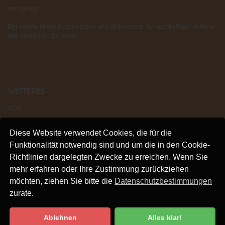
sprössling
Der lokale Kinderkleiderladen und Onlineshop für nachhaltige, ehrliche
und kindgerechte Mode.
WEITERES
AGB
IMPRESSUM
Diese Website verwendet Cookies, die für die
VERSAND
Funktionalität notwendig sind und um die in den Cookie-
KONTAKT
Richtlinien dargelegten Zwecke zu erreichen. Wenn Sie
LINKS
mehr erfahren oder Ihre Zustimmung zurückziehen
DATENSCHUTZ
möchten, ziehen Sie bitte die
Datenschutzbestimmungen
zurate.
Ablehnen
Alles klar!