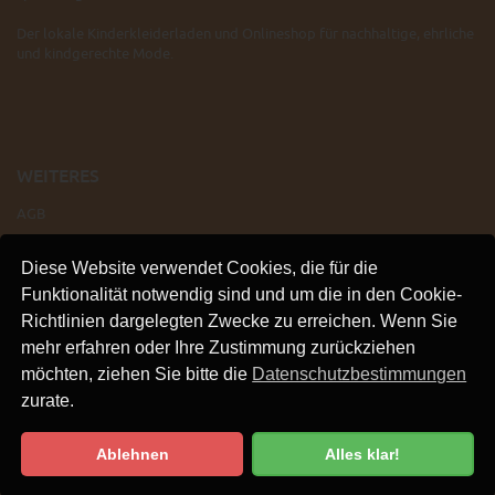
Der lokale Kinderkleiderladen und Onlineshop für nachhaltige, ehrliche
und kindgerechte Mode.
WEITERES
AGB
IMPRESSUM
Diese Website verwendet Cookies, die für die
VERSAND
Funktionalität notwendig sind und um die in den Cookie-
KONTAKT
Richtlinien dargelegten Zwecke zu erreichen. Wenn Sie
LINKS
mehr erfahren oder Ihre Zustimmung zurückziehen
DATENSCHUTZ
möchten, ziehen Sie bitte die
Datenschutzbestimmungen
zurate.
Ablehnen
Alles klar!
Datenschutzbestimmung