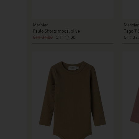
MarMar
MarMar
Paulo Shorts modal olive
Tago T-S
CHF 34.00
CHF 17.00
CHF 32