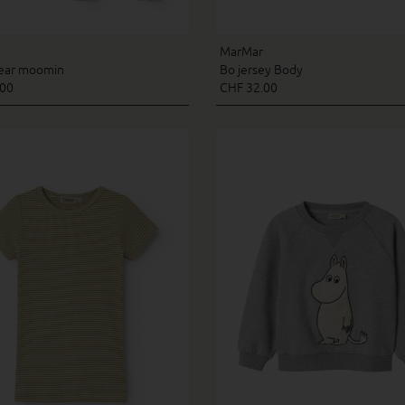
MarMar
ear moomin
Bo jersey Body
.00
CHF 32.00