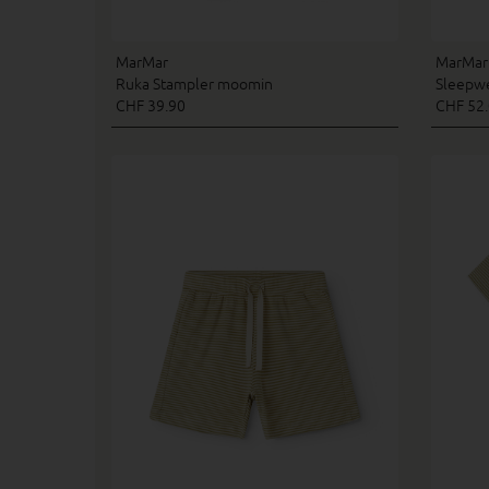
MarMar
MarMar
Ruka Stampler moomin
Sleepw
CHF 39.90
CHF 52