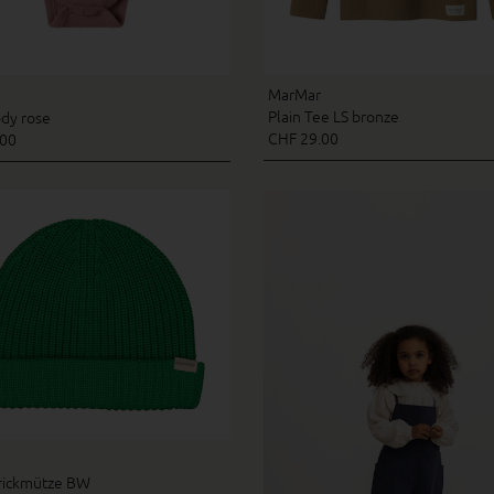
MarMar
Plain Tee LS bronze
ody rose
CHF 29.00
.00
trickmütze BW