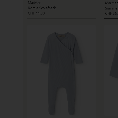
MarMar
MarMar
Romie Schlafsack
Summer 
CHF 44.00
CHF 35