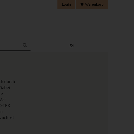
Login
Warenkorb
ch durch
 Dabei
ie
rMar
KO-TEX
en
 achtet.