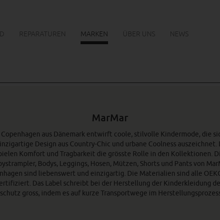
D
REPARATUREN
MARKEN
ÜBER UNS
NEWS
MarMar
 Copenhagen
aus Dänemark
entwirft coole, stilvolle Kindermode, die si
inzigartige Design aus Country-Chic und urbane Coolness auszeichnet.
pielen Komfort und Tragbarkeit die grösste Rolle in den Kollektionen. D
ystrampler, Bodys, Leggings, Hosen, Mützen, Shorts und Pants von Ma
hagen sind liebenswert und einzigartig. Die Materialien sind alle OE
ertifiziert. Das Label schreibt bei der Herstellung der Kinderkleidung d
chutz gross, indem es auf kurze Transportwege im Herstellungsprozess