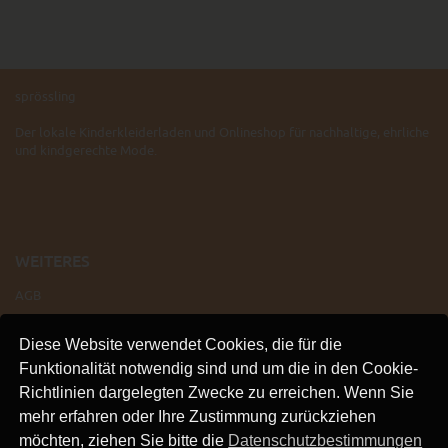
sprössling
Der lokale Kinderkleiderladen und Onlineshop für nachhaltige, ehrliche
und kindgerechte Mode.
WEITERES
AGB
IMPRESSUM
Diese Website verwendet Cookies, die für die
VERSAND
Funktionalität notwendig sind und um die in den Cookie-
KONTAKT
Richtlinien dargelegten Zwecke zu erreichen. Wenn Sie
LINKS
mehr erfahren oder Ihre Zustimmung zurückziehen
DATENSCHUTZ
möchten, ziehen Sie bitte die
Datenschutzbestimmungen