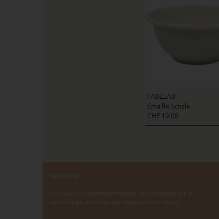
FABELAB
Emaille Schale
CHF 19.00
sprössling
Der lokale Kinderkleiderladen und Onlineshop für
nachhaltige, ehrliche und kindgerechte Mode.