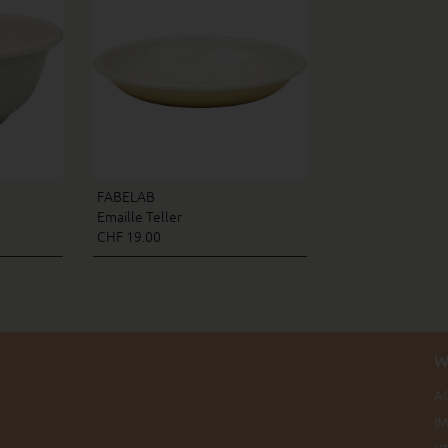
FABELAB
Emaille Teller
CHF 19.00
W
A
I