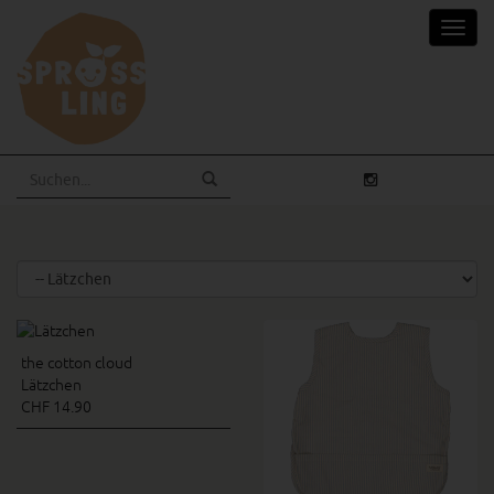
Skip
Toggl
to
navig
main
content
the cotton cloud
Lätzchen
CHF 14.90