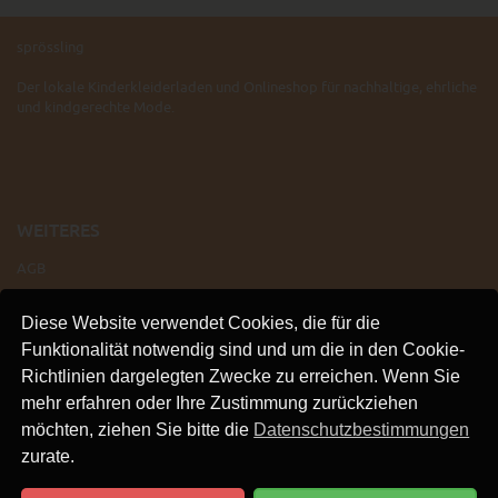
sprössling
Der lokale Kinderkleiderladen und Onlineshop für nachhaltige, ehrliche
und kindgerechte Mode.
WEITERES
AGB
IMPRESSUM
Diese Website verwendet Cookies, die für die
VERSAND
Funktionalität notwendig sind und um die in den Cookie-
KONTAKT
Richtlinien dargelegten Zwecke zu erreichen. Wenn Sie
LINKS
mehr erfahren oder Ihre Zustimmung zurückziehen
DATENSCHUTZ
möchten, ziehen Sie bitte die
Datenschutzbestimmungen
zurate.