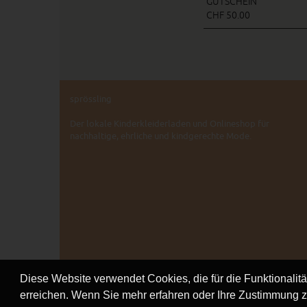
GUTSCHEIN
CHF 50.00
sprössling
Der lokale Kinderkleiderladen und Onlineshop für
nachhaltige, ehrliche und kindgerechte Mode.
Diese Website verwendet Cookies, die für die Funktionalit
erreichen. Wenn Sie mehr erfahren oder Ihre Zustimmung z