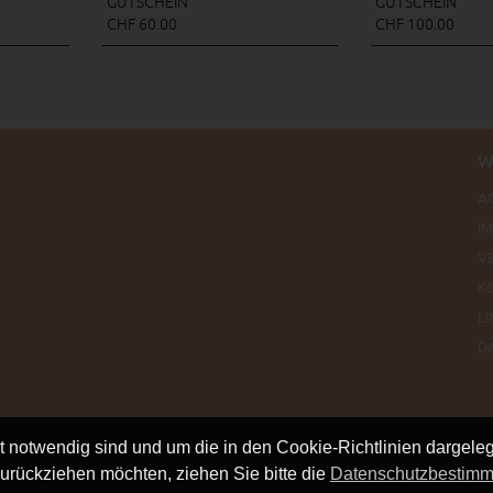
GUTSCHEIN
GUTSCHEIN
CHF 60.00
CHF 100.00
W
A
I
V
K
LI
D
ät notwendig sind und um die in den Cookie-Richtlinien dargel
urückziehen möchten, ziehen Sie bitte die
Datenschutzbestim