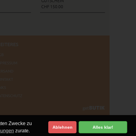
GUTSCHEIN
CHF 150.00
EITERES
GB
MPRESSUM
ERSAND
ONTAKT
NKS
ATENSCHUTZ
egten Zwecke zu
Ablehnen
Alles klar!
mungen
zurate.