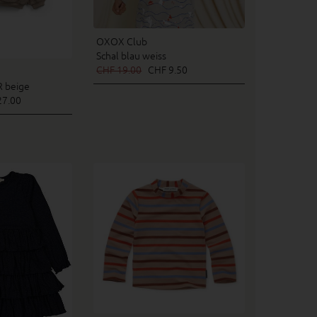
OXOX Club
Schal blau weiss
CHF 19.00
CHF 9.50
 beige
7.00