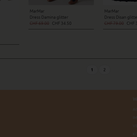
MarMar
MarMar
Dress Damina glitter
Dress Disan glitte
CHF 69.00
CHF 34.50
CHF 79.00
CHF 3
1
2
W
A
I
V
K