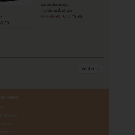
sproet&sprout
Turtleneck stripe
CHF 39.90
CHF 19.95
r
9.50
Weiter
→
EITERES
GB
MPRESSUM
ERSAND
ONTAKT