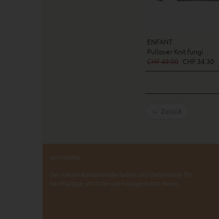
ENFANT
Pullover Knit fungi
CHF 49.00
CHF 34.30
←
Zurück
sprössling
Der lokale Kinderkleiderladen und Onlineshop für
nachhaltige, ehrliche und kindgerechte Mode.