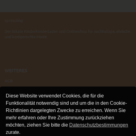
sprössling
Der lokale Kinderkleiderladen und Onlineshop für nachhaltige, ehrliche
und kindgerechte Mode.
WEITERES
AGB
IMPRESSUM
Diese Website verwendet Cookies, die für die
VERSAND
Funktionalität notwendig sind und um die in den Cookie-
KONTAKT
Richtlinien dargelegten Zwecke zu erreichen. Wenn Sie
LINKS
mehr erfahren oder Ihre Zustimmung zurückziehen
DATENSCHUTZ
möchten, ziehen Sie bitte die
Datenschutzbestimmungen
zurate.