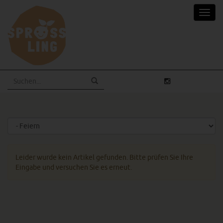
Skip
Toggl
to
navig
main
content
Leider wurde kein Artikel gefunden. Bitte prüfen Sie Ihre
Eingabe und versuchen Sie es erneut.