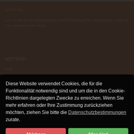
sprössling
Der lokale Kinderkleiderladen und Onlineshop für nachhaltige, ehrliche
und kindgerechte Mode.
WEITERES
AGB
IMPRESSUM
Diese Website verwendet Cookies, die für die
VERSAND
Funktionalität notwendig sind und um die in den Cookie-
KONTAKT
Richtlinien dargelegten Zwecke zu erreichen. Wenn Sie
LINKS
mehr erfahren oder Ihre Zustimmung zurückziehen
DATENSCHUTZ
möchten, ziehen Sie bitte die
Datenschutzbestimmungen
zurate.