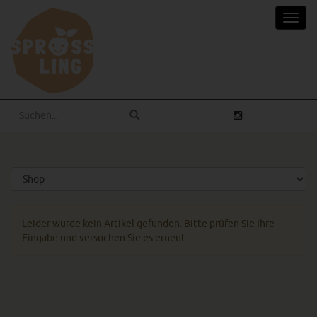
Skip
Toggl
to
navig
main
content
Leider wurde kein Artikel gefunden. Bitte prüfen Sie Ihre
Eingabe und versuchen Sie es erneut.