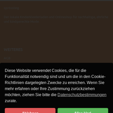
sprössling
Der lokale Kinderkleiderladen und Onlineshop für nachhaltige, ehrliche
und kindgerechte Mode.
WEITERES
AGB
IMPRESSUM
Diese Website verwendet Cookies, die für die
VERSAND
Funktionalität notwendig sind und um die in den Cookie-
KONTAKT
Richtlinien dargelegten Zwecke zu erreichen. Wenn Sie
LINKS
mehr erfahren oder Ihre Zustimmung zurückziehen
DATENSCHUTZ
möchten, ziehen Sie bitte die
Datenschutzbestimmungen
zurate.