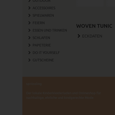
OUTDOOR
ACCESSOIRES
SPIELWAREN
FEIERN
WOVEN TUNIC
ESSEN UND TRINKEN
ECKDATEN
SCHLAFEN
PAPETERIE
DO IT YOURSELF
GUTSCHEINE
sprössling
Der lokale Kinderkleiderladen und Onlineshop für
nachhaltige, ehrliche und kindgerechte Mode.