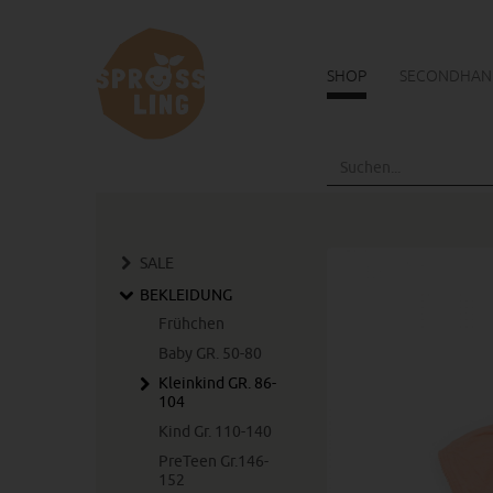
SHOP
SECONDHAN
Skip
to
main
content
SALE
BEKLEIDUNG
Frühchen
Baby GR. 50-80
Kleinkind GR. 86-
104
Kind Gr. 110-140
PreTeen Gr.146-
152